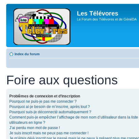
Les Télévores
Le Forum des Télévores et de GénéDA
Index du forum
Foire aux questions
Problèmes de connexion et d’inscription
Pourquoi ne puis-je pas me connecter ?
Pourquoi ai-je besoin de m’inscrire, après tout ?
Pourquoi suis-je déconnecté automatiquement ?
Comment puis-je empêcher l’affichage de mon nom d’utilisateur dans la liste
utilisateurs en ligne ?
J’ai perdu mon mot de passe !
Je suis inscrit mais ne peux pas me connecter !
Je m’étais déjà inscrit par le passé mais je ne peux à présent plus me connec