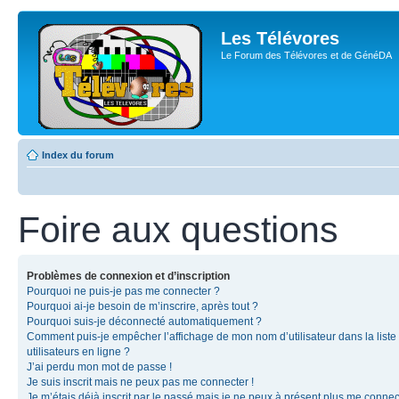
Les Télévores
Le Forum des Télévores et de GénéDA
Index du forum
Foire aux questions
Problèmes de connexion et d’inscription
Pourquoi ne puis-je pas me connecter ?
Pourquoi ai-je besoin de m’inscrire, après tout ?
Pourquoi suis-je déconnecté automatiquement ?
Comment puis-je empêcher l’affichage de mon nom d’utilisateur dans la liste
utilisateurs en ligne ?
J’ai perdu mon mot de passe !
Je suis inscrit mais ne peux pas me connecter !
Je m’étais déjà inscrit par le passé mais je ne peux à présent plus me connec